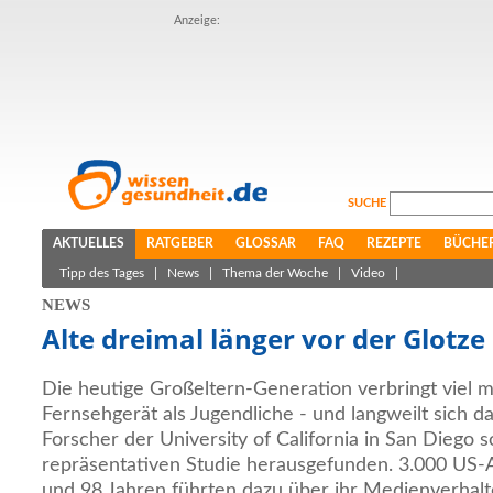
Anzeige:
SUCHE
AKTUELLES
RATGEBER
GLOSSAR
FAQ
REZEPTE
BÜCHE
Tipp des Tages
|
News
|
Thema der Woche
|
Video
|
NEWS
Alte dreimal länger vor der Glotze
Die heutige Großeltern-Generation verbringt viel 
Fernsehgerät als Jugendliche - und langweilt sich d
Forscher der University of California in San Diego 
repräsentativen Studie herausgefunden. 3.000 US
und 98 Jahren führten dazu über ihr Medienverha