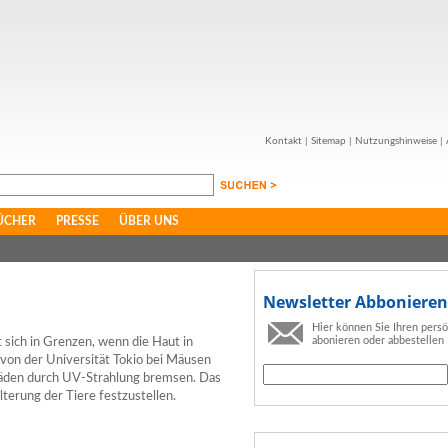
Kontakt
|
Sitemap
|
Nutzungshinweise
|
ÜCHER
PRESSE
ÜBER UNS
Newsletter Abbonieren
Hier können Sie Ihren pers
abonieren oder abbestellen
 sich in Grenzen, wenn die Haut in
 von der Universität Tokio bei Mäusen
chäden durch UV-Strahlung bremsen. Das
terung der Tiere festzustellen.