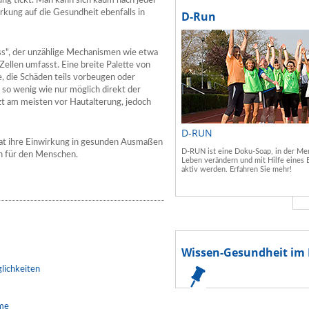
ung tickt. Man kann sich kaum nach jeder
kung auf die Gesundheit ebenfalls in
D-Run
ss", der unzählige Mechanismen wie etwa
Zellen umfasst. Eine breite Palette von
 die Schäden teils vorbeugen oder
h so wenig wie nur möglich direkt der
t am meisten vor Hautalterung, jedoch
D-RUN
 hat ihre Einwirkung in gesunden Ausmaßen
D-RUN ist eine Doku-Soap, in der Men
n für den Menschen.
Leben verändern und mit Hilfe eines 
aktiv werden. Erfahren Sie mehr!
Wissen-Gesundheit im 
lichkeiten
eme