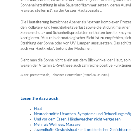
kein Akutprozess, da die Uhr der Haut bei jeder Strahlungsaussetz
Sonneneinstrahlung in eine Sauerstoffkammer setzen, deren Auswir
Frage zu stellen ist", so der Grazer Hautspezialist.
Die Hautalterung bezeichnet Aberer als "extrem komplexen Proze
den Kollagen- und Feuchtigkeitsverlust sowie die Bildung maligner 
Sonnenschutz- und Schönheitsprodukten enthalten bereits Enzyme,
korrigieren. "Aus rein dermatologischer Sicht ist zu empfehlen, sic
Strahlung der Sonne oder von UV-Lampen auszusetzen. Das schütz
auch vor Hautkrebs", betont der Mediziner.
Sieht man die Sonne nicht allein aus dem Blickwinkel der Haut, so
wegen der Vitamin D-Synthese auch zahlreiche positive Funktione
Autor: pressetext.de, Johannes Pernsteiner (Stand 30.06.2010)
Lesen Sie dazu auch:
Haut
Neurodermitis: Ursachen, Symptome und Behandlungsmög
Und vor dem Essen, Händewaschen nicht vergessen!
Mehr als Wellness: Massage
Jugendhafte Gesichtshaut - mit probiotischer Gesichtscr