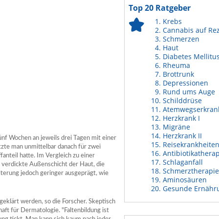
Top 20 Ratgeber
Krebs
Cannabis auf Re
Schmerzen
Haut
Diabetes Mellitu
Rheuma
Brottrunk
Depressionen
Rund ums Auge
Schilddrüse
Atemwegserkran
Herzkrank I
Migräne
Herzkrank II
ünf Wochen an jeweils drei Tagen mit einer
Reisekrankheite
tzte man unmittelbar danach für zwei
Antibiotikathera
anteil hatte. Im Vergleich zu einer
Schlaganfall
 verdickte Außenschicht der Haut, die
Schmerztherapie
terung jedoch geringer ausgeprägt, wie
Aminosäuren
Gesunde Ernähr
eklärt werden, so die Forscher. Skeptisch
ft für Dermatologie. "Faltenbildung ist