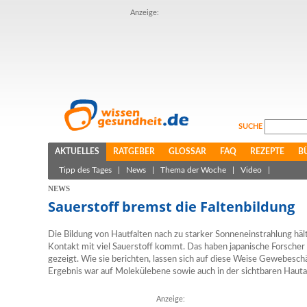
Anzeige:
SUCHE
AKTUELLES
RATGEBER
GLOSSAR
FAQ
REZEPTE
B
Tipp des Tages
|
News
|
Thema der Woche
|
Video
|
NEWS
Sauerstoff bremst die Faltenbildung
Die Bildung von Hautfalten nach zu starker Sonneneinstrahlung hält
Kontakt mit viel Sauerstoff kommt. Das haben japanische Forscher
gezeigt. Wie sie berichten, lassen sich auf diese Weise Gewebes
Ergebnis war auf Molekülebene sowie auch in der sichtbaren Hautal
Anzeige: