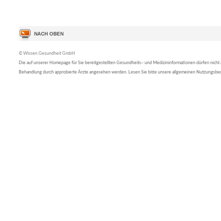
© Wissen Gesundheit GmbH
Die auf unserer Homepage für Sie bereitgestellten Gesundheits– und Medizininformationen dürfen nicht al
Behandlung durch approbierte Ärzte angesehen werden. Lesen Sie bitte unsere allgemeinen Nutzungsb