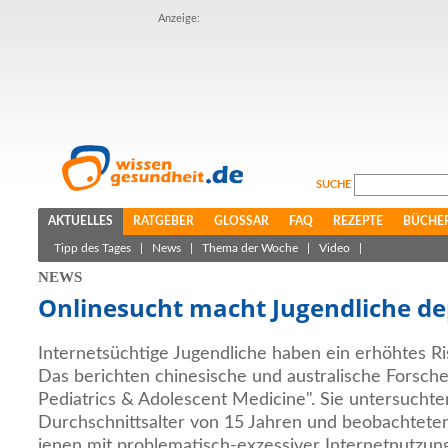
Anzeige:
SUCHE
AKTUELLES
RATGEBER
GLOSSAR
FAQ
REZEPTE
BÜCHE
Tipp des Tages
|
News
|
Thema der Woche
|
Video
|
NEWS
Onlinesucht macht Jugendliche de
Internetsüchtige Jugendliche haben ein erhöhtes Ri
Das berichten chinesische und australische Forsche
Pediatrics & Adolescent Medicine". Sie untersucht
Durchschnittsalter von 15 Jahren und beobachteten 
jenen mit problematisch-exzessiver Internetnutzun