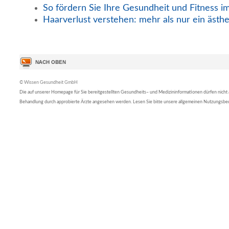
So fördern Sie Ihre Gesundheit und Fitness i
Haarverlust verstehen: mehr als nur ein ästh
© Wissen Gesundheit GmbH
Die auf unserer Homepage für Sie bereitgestellten Gesundheits– und Medizininformationen dürfen nicht al
Behandlung durch approbierte Ärzte angesehen werden. Lesen Sie bitte unsere allgemeinen Nutzungsb