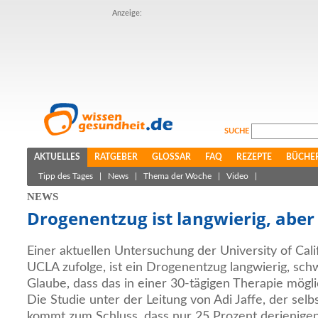
Anzeige:
SUCHE
AKTUELLES
RATGEBER
GLOSSAR
FAQ
REZEPTE
BÜCHE
Tipp des Tages
|
News
|
Thema der Woche
|
Video
|
NEWS
Drogenentzug ist langwierig, aber
Einer aktuellen Untersuchung der University of Cali
UCLA zufolge, ist ein Drogenentzug langwierig, schw
Glaube, dass das in einer 30-tägigen Therapie möglich
Die Studie unter der Leitung von Adi Jaffe, der sel
kommt zum Schluss, dass nur 25 Prozent derjenigen,