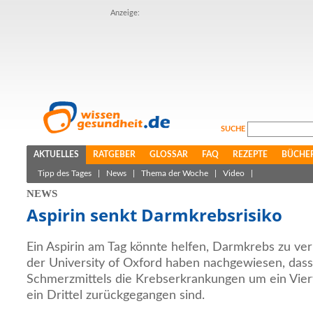
Anzeige:
SUCHE
AKTUELLES
RATGEBER
GLOSSAR
FAQ
REZEPTE
BÜCHE
Tipp des Tages
|
News
|
Thema der Woche
|
Video
|
NEWS
Aspirin senkt Darmkrebsrisiko
Ein Aspirin am Tag könnte helfen, Darmkrebs zu ve
der University of Oxford haben nachgewiesen, das
Schmerzmittels die Krebserkrankungen um ein Viert
ein Drittel zurückgegangen sind.