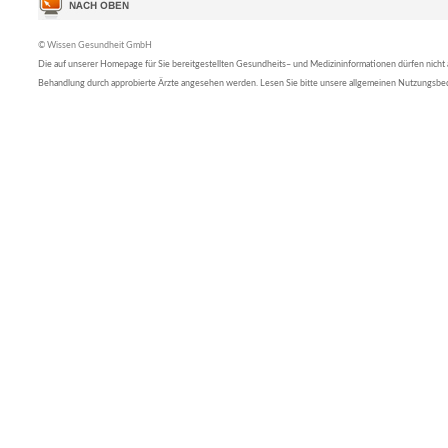
© Wissen Gesundheit GmbH
Die auf unserer Homepage für Sie bereitgestellten Gesundheits– und Medizininformationen dürfen nicht al
Behandlung durch approbierte Ärzte angesehen werden. Lesen Sie bitte unsere allgemeinen Nutzungsb