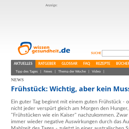
Anzeige:
SUCHE
AKTUELLES
RATGEBER
GLOSSAR
FAQ
REZEPTE
BÜCHE
Tipp des Tages
|
News
|
Thema der Woche
|
Video
|
NEWS
Frühstück: Wichtig, aber kein Mus
Ein guter Tag beginnt mit einem guten Frühstück - 
nicht jeder verspürt gleich am Morgen den Hunger,
"Frühstücken wie ein Kaiser" nachzukommen. Zwar
immer wieder negative Auswirkungen durch das Aus
Mahlzeit des Tages - zuletzt in einer australischen S