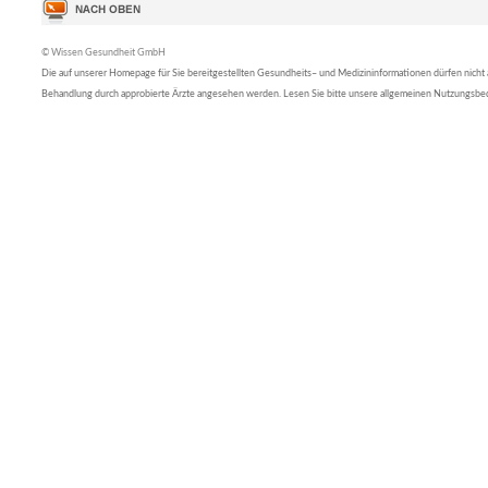
© Wissen Gesundheit GmbH
Die auf unserer Homepage für Sie bereitgestellten Gesundheits– und Medizininformationen dürfen nicht al
Behandlung durch approbierte Ärzte angesehen werden. Lesen Sie bitte unsere allgemeinen Nutzungsb