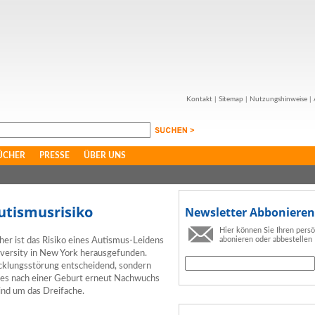
Kontakt
|
Sitemap
|
Nutzungshinweise
|
ÜCHER
PRESSE
ÜBER UNS
utismusrisiko
Newsletter Abbonieren
Hier können Sie Ihren pers
abonieren oder abbestellen
er ist das Risiko eines Autismus-Leidens
versity in New York herausgefunden.
wicklungsstörung entscheidend, sondern
hres nach einer Geburt erneut Nachwuchs
nd um das Dreifache.