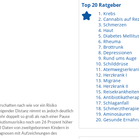
Top 20 Ratgeber
Krebs
Cannabis auf Re
Schmerzen
Haut
Diabetes Mellitu
Rheuma
Brottrunk
Depressionen
Rund ums Auge
Schilddrüse
Atemwegserkran
Herzkrank I
Migräne
Herzkrank II
Reisekrankheite
Antibiotikathera
Schlaganfall
schaften nach wie vor ein Risiko
Schmerztherapie
eigender Distanz nimmt es jedoch deutlich
Aminosäuren
ehr doppelt so groß als nach einer Pause
Gesunde Ernähr
 Autismusrisiko noch um 26 Prozent höher
00 Daten von zweitgeborenen Kindern in
agnosen mit Aufzeichnungen des