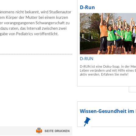
D-Run
hänomens nicht bekannt, wird Studienautor
dem Körper der Mutter bei einem kurzen
 der vorangegangenen Schwangerschaft zu
dazu raten, das Intervall zwischen zwei
abe von Pediatrics veröffentlicht.
D-RUN
D-RUN ist eine Doku-Soap, in der Men
Leben verändern und mit Hilfe eines 
aktiv werden. Erfahren Sie mehr!
Wissen-Gesundheit im 