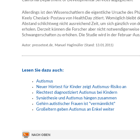
California Department of Developmental Services abgeglichen.
Allerdings ist den Wissenschaftlern die eigentliche Ursache des P
Keely Cheslack-Postava von HealthDay zitiert. Womöglich bleibt 
Abstand schlichtweg nicht ausreichend Zeit, um sich gänzlich von
erholen. Derzeit können die Forscher aber nicht notwendigerweise 
Schwangerschaften zu erhöhen. Die Studie wird in der Februar-Ausg
Autor: pressetext.de, Manuel Haglmüller (Stand: 13.01.2011)
Lesen Sie dazu auch:
Autismus
Neuer Hörtest für Kinder zeigt Autismus-Risiko an
Riechtest diagnostiziert Autismus bei Kindern
Synästhesie und Autismus hängen zusammen
Gehirn autistischer Frauen ist "vermännlicht"
Großeltern geben Autismus an Enkel weiter