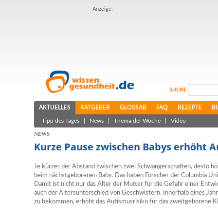
Anzeige:
SUCHE
AKTUELLES
RATGEBER
GLOSSAR
FAQ
REZEPTE
B
Tipp des Tages
|
News
|
Thema der Woche
|
Video
|
NEWS
Kurze Pause zwischen Babys erhöht A
Je kürzer der Abstand zwischen zwei Schwangerschaften, desto höh
beim nächstgeborenen Baby. Das haben Forscher der Columbia Uni
Damit ist nicht nur das Alter der Mutter für die Gefahr einer Ent
auch der Altersunterschied von Geschwistern. Innerhalb eines Ja
zu bekommen, erhöht das Autismusrisiko für das zweitgeborene Ki