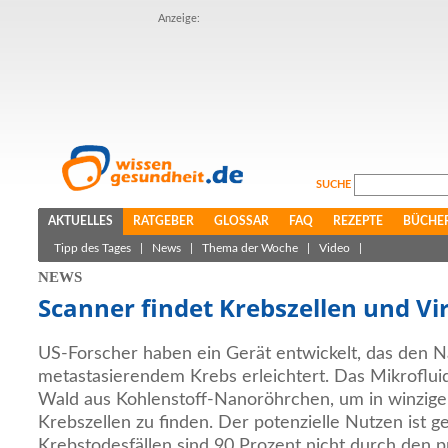
Anzeige:
SUCHE
AKTUELLES
RATGEBER
GLOSSAR
FAQ
REZEPTE
BÜCHE
Tipp des Tages
|
News
|
Thema der Woche
|
Video
|
NEWS
Scanner findet Krebszellen und Vi
US-Forscher haben ein Gerät entwickelt, das den 
metastasierendem Krebs erleichtert. Das Mikrofluid
Wald aus Kohlenstoff-Nanoröhrchen, um in winzige
Krebszellen zu finden. Der potenzielle Nutzen ist ge
Krebstodesfällen sind 90 Prozent nicht durch den p