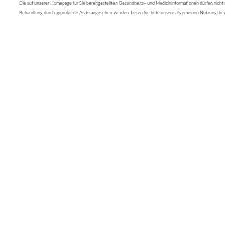
Die auf unserer Homepage für Sie bereitgestellten Gesundheits– und Medizininformationen dürfen nicht al
Behandlung durch approbierte Ärzte angesehen werden. Lesen Sie bitte unsere allgemeinen Nutzungsb