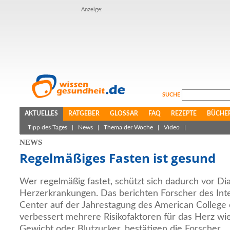
Anzeige:
SUCHE
AKTUELLES
RATGEBER
GLOSSAR
FAQ
REZEPTE
BÜCHE
Tipp des Tages
|
News
|
Thema der Woche
|
Video
|
NEWS
Regelmäßiges Fasten ist gesund
Wer regelmäßig fastet, schützt sich dadurch vor Di
Herzerkrankungen. Das berichten Forscher des Int
Center auf der Jahrestagung des American College o
verbessert mehrere Risikofaktoren für das Herz wie
Gewicht oder Blutzucker, bestätigen die Forscher.