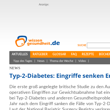
Anzeige:
SUCHE
AKTUELLES
RATGEBER
GLOSSAR
FAQ
REZEPTE
BÜCHE
Tipp des Tages
|
News
|
Thema der Woche
|
Video
|
NEWS
Typ-2-Diabetes: Eingriffe senken 
Die erste groß angelegte britische Studie zu den 
operativen Eingriffen zur Gewichtsabnahme hat ein
bei Typ-2-Diabetes und anderen Gesundheitsprobl
Jahr nach dem Eingriff sanken die Fälle von Typ-2-
Laut der National Bariatric Surgery Registry verlore