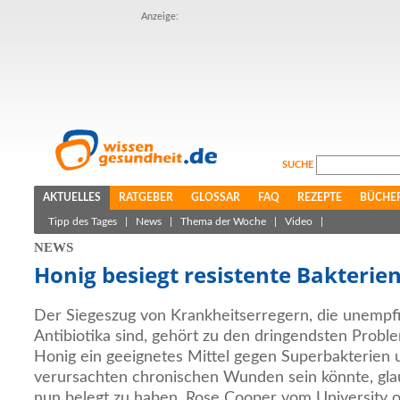
Anzeige:
SUCHE
AKTUELLES
RATGEBER
GLOSSAR
FAQ
REZEPTE
BÜCHE
Tipp des Tages
|
News
|
Thema der Woche
|
Video
|
NEWS
Honig besiegt resistente Bakterie
Der Siegeszug von Krankheitserregern, die unempf
Antibiotika sind, gehört zu den dringendsten Prob
Honig ein geeignetes Mittel gegen Superbakterien 
verursachten chronischen Wunden sein könnte, gla
nun belegt zu haben. Rose Cooper vom University o