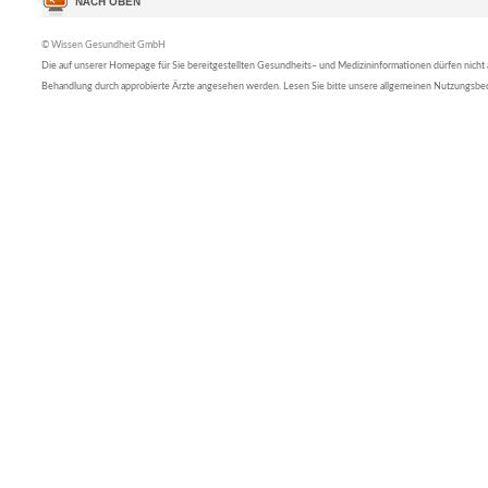
© Wissen Gesundheit GmbH
Die auf unserer Homepage für Sie bereitgestellten Gesundheits– und Medizininformationen dürfen nicht al
Behandlung durch approbierte Ärzte angesehen werden. Lesen Sie bitte unsere allgemeinen Nutzungsb