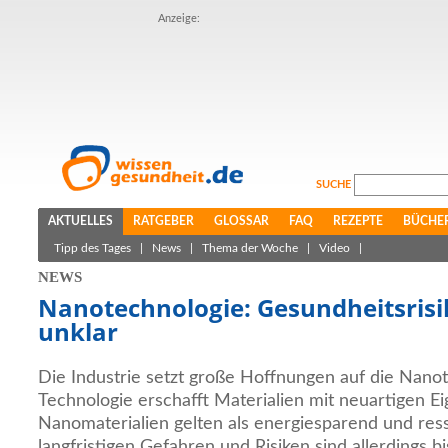
Anzeige:
SUCHE
AKTUELLES
RATGEBER
GLOSSAR
FAQ
REZEPTE
BÜCHE
Tipp des Tages
|
News
|
Thema der Woche
|
Video
|
NEWS
Nanotechnologie: Gesundheitsrisik
unklar
Die Industrie setzt große Hoffnungen auf die Nano
Technologie erschafft Materialien mit neuartigen E
Nanomaterialien gelten als energiesparend und re
langfristigen Gefahren und Risiken sind allerdings bi