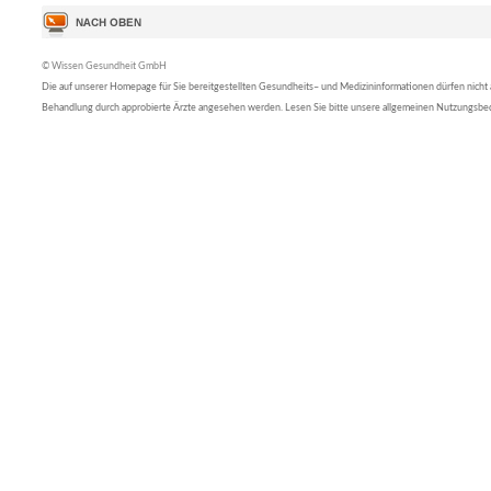
© Wissen Gesundheit GmbH
Die auf unserer Homepage für Sie bereitgestellten Gesundheits– und Medizininformationen dürfen nicht al
Behandlung durch approbierte Ärzte angesehen werden. Lesen Sie bitte unsere allgemeinen Nutzungsb