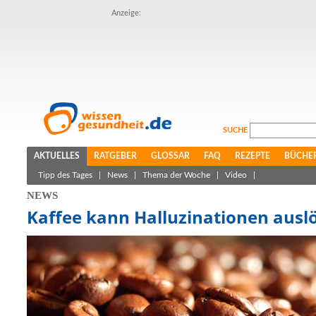
Anzeige:
SUCHE
AKTUELLES
RATGEBER
GLOSSAR
FAQ
REZEPTE
BÜCHE
Tipp des Tages
|
News
|
Thema der Woche
|
Video
|
NEWS
Kaffee kann Halluzinationen ausl