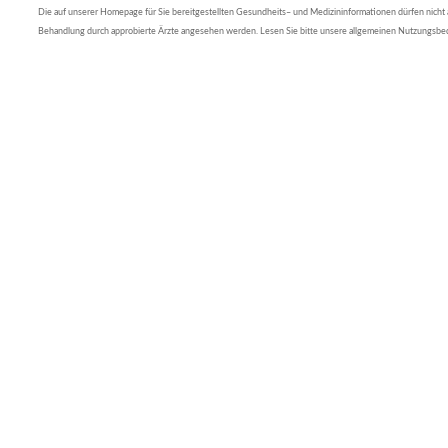
Die auf unserer Homepage für Sie bereitgestellten Gesundheits– und Medizininformationen dürfen nicht al
Behandlung durch approbierte Ärzte angesehen werden. Lesen Sie bitte unsere allgemeinen Nutzungsb