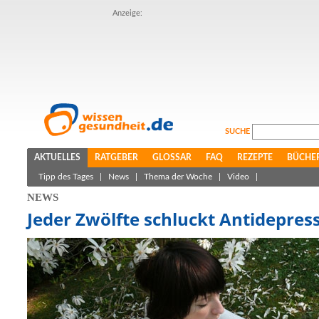
Anzeige:
SUCHE
AKTUELLES
RATGEBER
GLOSSAR
FAQ
REZEPTE
BÜCHE
Tipp des Tages
|
News
|
Thema der Woche
|
Video
|
NEWS
Jeder Zwölfte schluckt Antidepres