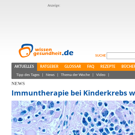
Anzeige:
SUCHE
AKTUELLES
RATGEBER
GLOSSAR
FAQ
REZEPTE
BÜCHE
Tipp des Tages
|
News
|
Thema der Woche
|
Video
|
NEWS
Immuntherapie bei Kinderkrebs 