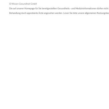
© Wissen Gesundheit GmbH
Die auf unserer Homepage für Sie bereitgestellten Gesundheits– und Medizininformationen dürfen nicht al
Behandlung durch approbierte Ärzte angesehen werden. Lesen Sie bitte unsere allgemeinen Nutzungsb