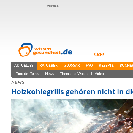
Anzeige:
SUCHE
AKTUELLES
RATGEBER
GLOSSAR
FAQ
REZEPTE
BÜCHE
Tipp des Tages
|
News
|
Thema der Woche
|
Video
|
NEWS
Holzkohlegrills gehören nicht in 