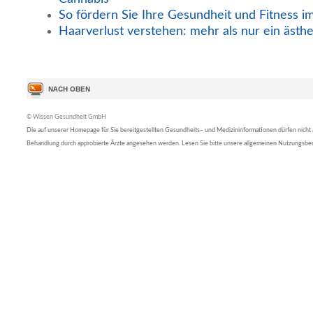
So fördern Sie Ihre Gesundheit und Fitness i
Haarverlust verstehen: mehr als nur ein ästh
© Wissen Gesundheit GmbH
Die auf unserer Homepage für Sie bereitgestellten Gesundheits– und Medizininformationen dürfen nicht al
Behandlung durch approbierte Ärzte angesehen werden. Lesen Sie bitte unsere allgemeinen Nutzungsb