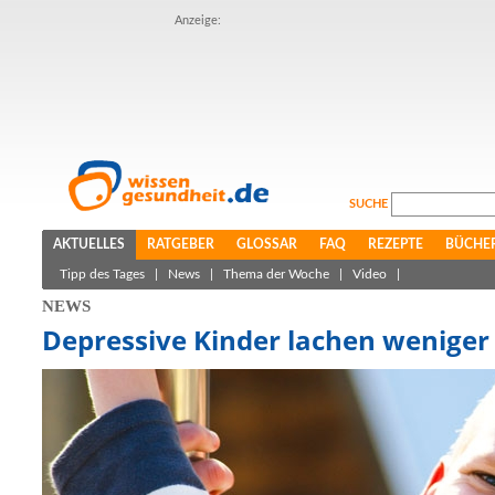
Anzeige:
SUCHE
AKTUELLES
RATGEBER
GLOSSAR
FAQ
REZEPTE
BÜCHE
Tipp des Tages
|
News
|
Thema der Woche
|
Video
|
NEWS
Depressive Kinder lachen weniger