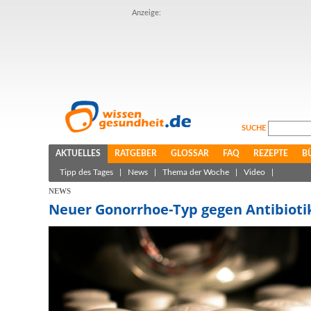
Anzeige:
SUCHE
AKTUELLES
RATGEBER
GLOSSAR
FAQ
REZEPTE
B
Tipp des Tages
|
News
|
Thema der Woche
|
Video
|
NEWS
Neuer Gonorrhoe-Typ gegen Antibiotik