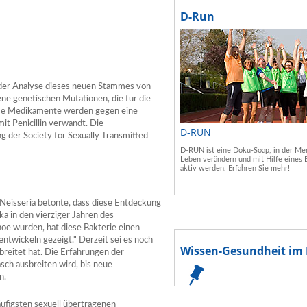
D-Run
 der Analyse dieses neuen Stammes von
ene genetischen Mutationen, die für die
ese Medikamente werden gegen eine
mit Penicillin verwandt. Die
D-RUN
g der Society for Sexually Transmitted
D-RUN ist eine Doku-Soap, in der Men
Leben verändern und mit Hilfe eines 
aktiv werden. Erfahren Sie mehr!
eisseria betonte, dass diese Entdeckung
ka in den vierziger Jahren des
e wurden, hat diese Bakterie einen
twickeln gezeigt." Derzeit sei es noch
Wissen-Gesundheit im 
breitet hat. Die Erfahrungen der
asch ausbreiten wird, bis neue
n.
ufigsten sexuell übertragenen