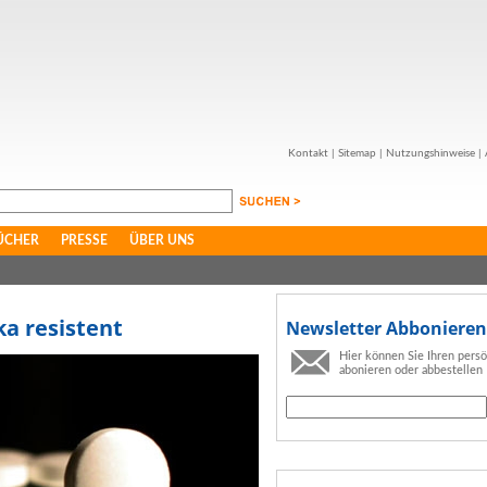
Kontakt
|
Sitemap
|
Nutzungshinweise
|
ÜCHER
PRESSE
ÜBER UNS
a resistent
Newsletter Abbonieren
Hier können Sie Ihren pers
abonieren oder abbestellen