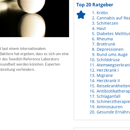
Top 20 Ratgeber
Krebs
Cannabis auf Re
Schmerzen
Haut
Diabetes Mellitu
Rheuma
Brottrunk
Depressionen
 laut einem internationalem
Rund ums Auge
Baktiere hat ergeben, dass es sich um eine
Schilddrüse
ler des Swedish Reference Laboratory
Atemwegserkran
Gesundheit werden könnten. Experten
Herzkrank I
breitung verhindern.
Migräne
Herzkrank II
Reisekrankheite
Antibiotikathera
Schlaganfall
Schmerztherapie
Aminosäuren
Gesunde Ernähr