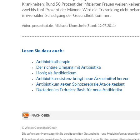
Krankheiten. Rund 50 Prozent der infizierten Frauen weisen keinerl
zwei bis fünf Prozent der Männer. Wird die Erkrankung nicht behan
irreversiblen Schädigung der Gesundheit kommen.
Autor: pressetext.de, Michaela Monschein (Stand: 12.07.2011)
Lesen Sie dazu auch:
Antibiotikatherapie
Der richtige Umgang mit Antibiotika
Honig als Antibiotikum
Antibiotikaresistenz bringt neue Arzneimittel hervor
Antibiotikum gegen Spinozerebrale Ataxie geplant
Bakterien im Erdreich: Basis für neue Antibiotika
© Wissen Gesundheit GmbH
Die auf unserer Homepage für Sie bereitgestellten Gesundheits– und Medizininformationen dürfen 
Behandlung durch approbierte Ärzte angesehen werden. Lesen Sie bitte unsere allgemeinen Nu