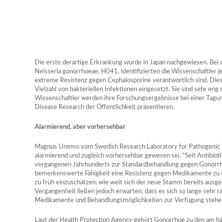
Die erste derartige Erkrankung wurde in Japan nachgewiesen. Bei
Neisseria gonorrhoeae, H041, identifizierten die Wissenschaftler j
extreme Resistenz gegen Cephalosporine verantwortlich sind. Di
Vielzahl von bakteriellen Infektionen eingesetzt. Sie sind sehr eng 
Wissenschaftler werden ihre Forschungsergebnisse bei einer Tagun
Disease Research der Öffentlichkeit präsentieren.
Alarmierend, aber vorhersehbar
Magnus Unemo vom Swedish Research Laboratory for Pathogenic N
alarmierend und zugleich vorhersehbar gewesen sei. "Seit Antibioti
vergangenen Jahrhunderts zur Standardbehandlung gegen Gonorrho
bemerkenswerte Fähigkeit eine Resistenz gegen Medikamente zu en
zu früh einzuschätzen, wie weit sich der neue Stamm bereits ausge
Vergangenheit ließen jedoch erwarten, dass es sich so lange sehr r
Medikamente und Behandlungsmöglichkeiten zur Verfügung stehe
Laut der Health Protection Agency gehört Gonorrhoe zu den am hä