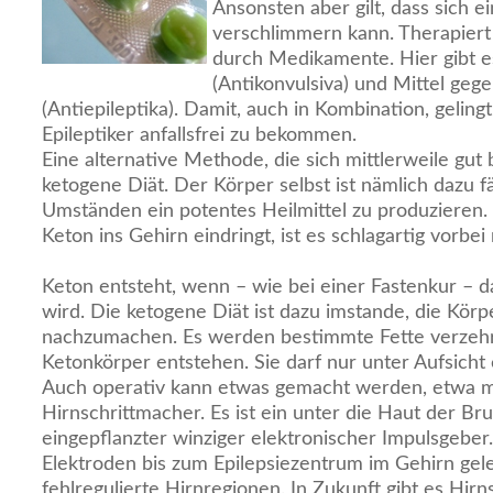
Ansonsten aber gilt, dass sich e
verschlimmern kann. Therapiert 
durch Medikamente. Hier gibt es
(Antikonvulsiva) und Mittel gege
(Antiepileptika). Damit, auch in Kombination, gelin
Epileptiker anfallsfrei zu bekommen.
Eine alternative Methode, die sich mittlerweile gut 
ketogene Diät. Der Körper selbst ist nämlich dazu 
Umständen ein potentes Heilmittel zu produzieren.
Keton ins Gehirn eindringt, ist es schlagartig vorbei
Keton entsteht, wenn – wie bei einer Fastenkur – d
wird. Die ketogene Diät ist dazu imstande, die Kö
nachzumachen. Es werden bestimmte Fette verzehr
Ketonkörper entstehen. Sie darf nur unter Aufsicht 
Auch operativ kann etwas gemacht werden, etwa 
Hirnschrittmacher. Es ist ein unter die Haut der Br
eingepflanzter winziger elektronischer Impulsgeber
Elektroden bis zum Epilepsiezentrum im Gehirn geleg
fehlregulierte Hirnregionen. In Zukunft gibt es Hirn