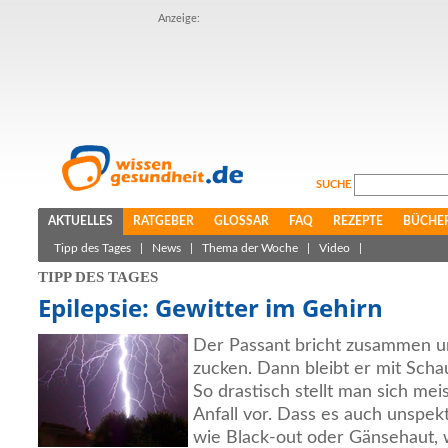
Anzeige:
SUCHE
AKTUELLES
RATGEBER
GLOSSAR
FAQ
REZEPTE
BÜCHE
Tipp des Tages
|
News
|
Thema der Woche
|
Video
|
TIPP DES TAGES
Epilepsie: Gewitter im Gehirn
Der Passant bricht zusammen un
zucken. Dann bleibt er mit Sch
So drastisch stellt man sich mei
Anfall vor. Dass es auch unspek
wie Black-out oder Gänsehaut,