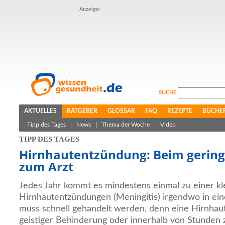
Anzeige:
SUCHE
AKTUELLES
RATGEBER
GLOSSAR
FAQ
REZEPTE
BÜCHE
Tipp des Tages
|
News
|
Thema der Woche
|
Video
|
TIPP DES TAGES
Hirnhautentzündung: Beim gering
zum Arzt
Jedes Jahr kommt es mindestens einmal zu einer k
Hirnhautentzündungen (Meningitis) irgendwo in ein
muss schnell gehandelt werden, denn eine Hirnhau
geistiger Behinderung oder innerhalb von Stunden