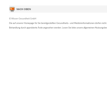
© Wissen Gesundheit GmbH
Die auf unserer Homepage für Sie bereitgestellten Gesundheits– und Medizininformationen dürfen nicht al
Behandlung durch approbierte Ärzte angesehen werden. Lesen Sie bitte unsere allgemeinen Nutzungsb