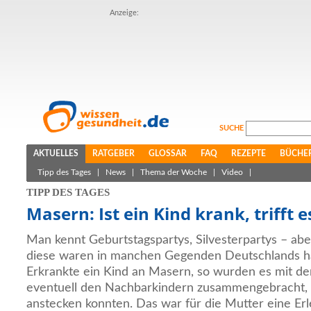
Anzeige:
SUCHE
AKTUELLES
RATGEBER
GLOSSAR
FAQ
REZEPTE
BÜCHE
Tipp des Tages
|
News
|
Thema der Woche
|
Video
|
TIPP DES TAGES
Masern: Ist ein Kind krank, trifft es
Man kennt Geburtstagspartys, Silvesterpartys – a
diese waren in manchen Gegenden Deutschlands hä
Erkrankte ein Kind an Masern, so wurden es mit d
eventuell den Nachbarkindern zusammengebracht, d
anstecken konnten. Das war für die Mutter eine Erl