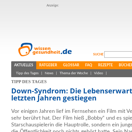
Anzeige:
SUCHE
AKTUELLES
RATGEBER
GLOSSAR
FAQ
REZEPTE
BÜCHE
Tipp des Tages
|
News
|
Thema der Woche
|
Video
|
TIPP DES TAGES
Down-Syndrom: Die Lebenserwartu
letzten Jahren gestiegen
Vor einigen Jahren lief im Fernsehen ein Film mit V
sehr berührt hat. Der Film hieß „Bobby“ und es spie
Starschauspielerin die Hauptrolle, sondern ein ju
die Öffentlichkeit noch nichts gehört hatte. Sein 