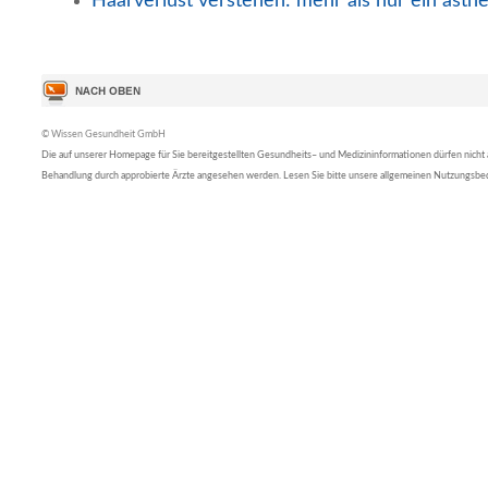
Haarverlust verstehen: mehr als nur ein ästh
© Wissen Gesundheit GmbH
Die auf unserer Homepage für Sie bereitgestellten Gesundheits– und Medizininformationen dürfen nicht al
Behandlung durch approbierte Ärzte angesehen werden. Lesen Sie bitte unsere allgemeinen Nutzungsb