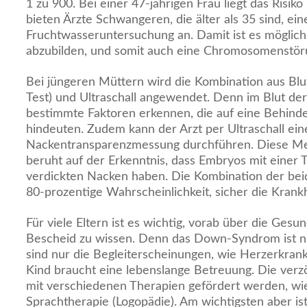
1 zu 900. Bei einer 47-jährigen Frau liegt das Risiko
bieten Ärzte Schwangeren, die älter als 35 sind, ein
Fruchtwasseruntersuchung an. Damit ist es mögli
abzubilden, und somit auch eine Chromosomenstöru
Bei jüngeren Müttern wird die Kombination aus Blu
Test) und Ultraschall angewendet. Denn im Blut der
bestimmte Faktoren erkennen, die auf eine Behind
hindeuten. Zudem kann der Arzt per Ultraschall ein
Nackentransparenzmessung durchführen. Diese Meth
beruht auf der Erkenntnis, dass Embryos mit einer 
verdickten Nacken haben. Die Kombination der bei
80-prozentige Wahrscheinlichkeit, sicher die Krank
Für viele Eltern ist es wichtig, vorab über die Gesu
Bescheid zu wissen. Denn das Down-Syndrom ist nic
sind nur die Begleiterscheinungen, wie Herzerkran
Kind braucht eine lebenslange Betreuung. Die verz
mit verschiedenen Therapien gefördert werden, wie
Sprachtherapie (Logopädie). Am wichtigsten aber ist 