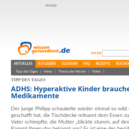
Anzeige:
SUCHE
AKTUELLES
RATGEBER
GLOSSAR
FAQ
REZEPTE
BÜCHE
Tipp des Tages
|
News
|
Thema der Woche
|
Video
|
TIPP DES TAGES
ADHS: Hyperaktive Kinder brauch
Medikamente
Der junge Philipp schaukelte wieder einmal so wild 
geschafft hat, die Tischdecke mitsamt dem Essen z
Vater schimpfte, die Mutter „blickte stumm, auf de
Kommt Ihnen das bekannt vor? Es ist eine der ber