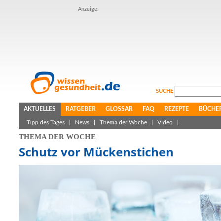
Anzeige:
SUCHE
AKTUELLES
RATGEBER
GLOSSAR
FAQ
REZEPTE
BÜCHE
Tipp des Tages
|
News
|
Thema der Woche
|
Video
|
THEMA DER WOCHE
Schutz vor Mückenstichen