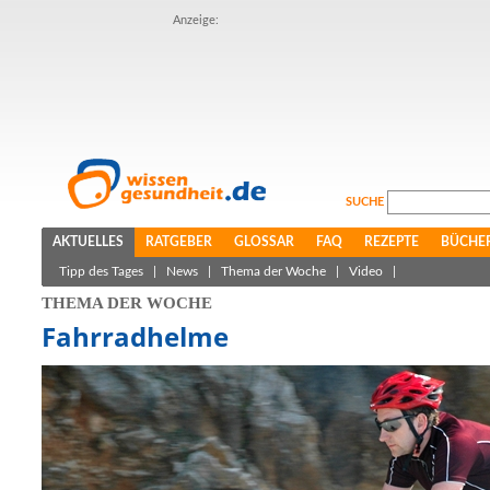
Anzeige:
SUCHE
AKTUELLES
RATGEBER
GLOSSAR
FAQ
REZEPTE
BÜCHE
Tipp des Tages
|
News
|
Thema der Woche
|
Video
|
THEMA DER WOCHE
Fahrradhelme