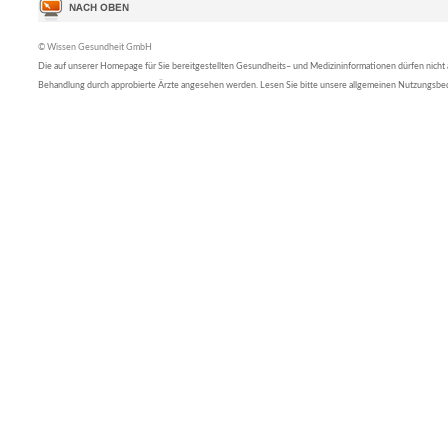
© Wissen Gesundheit GmbH
Die auf unserer Homepage für Sie bereitgestellten Gesundheits– und Medizininformationen dürfen nicht al
Behandlung durch approbierte Ärzte angesehen werden. Lesen Sie bitte unsere allgemeinen Nutzungsb