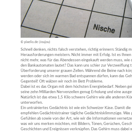
© pixelio.de (Joujou)
Schnell denken, nichts falsch verstehen, richtig erinnern: Ständig m
Herausforderungen meistern. Nicht immer mit Erfolg. Ist es Ihnen 
nicht mehr, was für das Abendessen eingekauft werden muss, wie 
den Bankautomaten lautet? Das kann uns schier zur Verzweiflung tr
Überforderung unserer grauen Zellen. Während die Beine nach kö
werden oder sich im warmen Bad entspannen dürfen, kann das Gehir
Gegenteil! Oft wälzen wir noch im Bett Probleme.
Dabei ist es das Organ mit dem höchsten Energiebedarf. Neben g
seine zehn Milliarden Nervenzellen genug Erholung und eine ausge
Natürlich ist das etwa 1,5 Kilo schwere Gehirn wie alle anderen K
unterworfen.
Ein untrainiertes Gedächtnis ist wie ein Schweizer Käse. Damit die
empfehlen Gedächtnistrainer tägliche Gedächtnisklimmzüge. Was g
Gefühlen ab sowie von der Art, wie wir die Informationen vernetzen.
was wir uns merken möchten, mit Bildern, Tönen, Gerüchen, Gesc
Geschichten und Ereignissen verknüpfen. Das Gehirn muss dabei wi