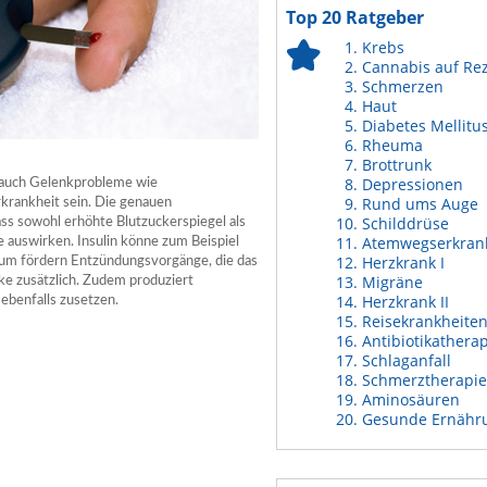
Top 20 Ratgeber
Krebs
Cannabis auf Re
Schmerzen
Haut
Diabetes Mellitu
Rheuma
Brottrunk
Depressionen
h auch Gelenkprobleme wie
Rund ums Auge
krankheit sein. Die genauen
Schilddrüse
ss sowohl erhöhte Blutzuckerspiegel als
Atemwegserkran
 auswirken. Insulin könne zum Beispiel
Herzkrank I
um fördern Entzündungsvorgänge, die das
Migräne
e zusätzlich. Zudem produziert
Herzkrank II
ebenfalls zusetzen.
Reisekrankheite
Antibiotikathera
Schlaganfall
Schmerztherapie
Aminosäuren
Gesunde Ernähr