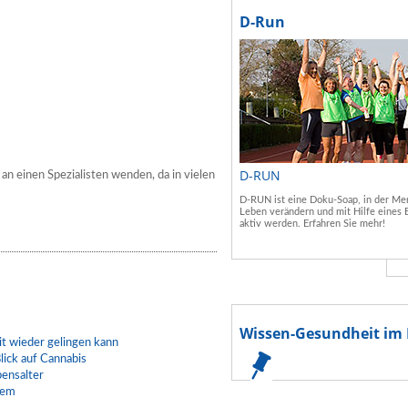
D-Run
D-RUN
an einen Spezialisten wenden, da in vielen
D-RUN ist eine Doku-Soap, in der Men
Leben verändern und mit Hilfe eines 
aktiv werden. Erfahren Sie mehr!
Wissen-Gesundheit im 
t wieder gelingen kann
lick auf Cannabis
bensalter
lem