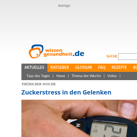
Anzeige:
SUCHE
AKTUELLES
RATGEBER
GLOSSAR
FAQ
REZEPTE
B
Tipp des Tages
|
News
|
Thema der Woche
|
Video
|
THEMA DER WOCHE
Zuckerstress in den Gelenken