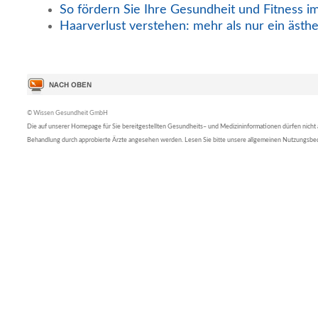
So fördern Sie Ihre Gesundheit und Fitness i
Haarverlust verstehen: mehr als nur ein ästh
© Wissen Gesundheit GmbH
Die auf unserer Homepage für Sie bereitgestellten Gesundheits– und Medizininformationen dürfen nicht al
Behandlung durch approbierte Ärzte angesehen werden. Lesen Sie bitte unsere allgemeinen Nutzungsb