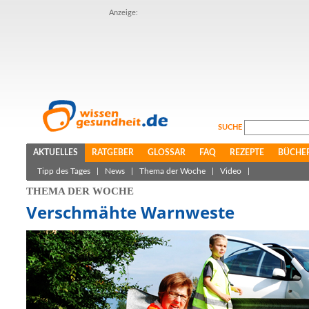
Anzeige:
SUCHE
AKTUELLES
RATGEBER
GLOSSAR
FAQ
REZEPTE
BÜCHE
Tipp des Tages
|
News
|
Thema der Woche
|
Video
|
THEMA DER WOCHE
Verschmähte Warnweste