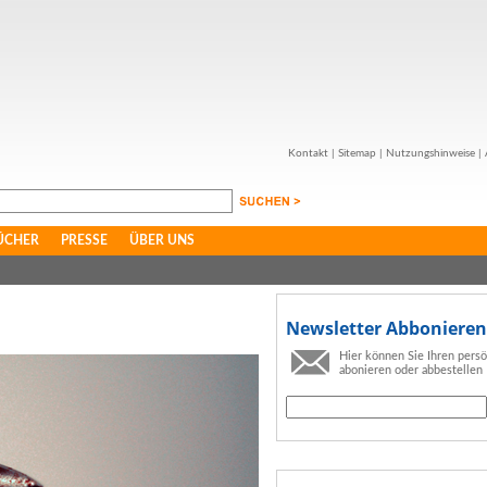
Kontakt
|
Sitemap
|
Nutzungshinweise
|
ÜCHER
PRESSE
ÜBER UNS
Newsletter Abbonieren
Hier können Sie Ihren pers
abonieren oder abbestellen