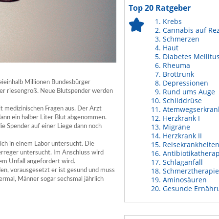
Top 20 Ratgeber
Krebs
Cannabis auf Re
Schmerzen
Haut
Diabetes Mellitu
Rheuma
Brottrunk
Depressionen
eieinhalb Millionen Bundesbürger
Rund ums Auge
xier riesengroß. Neue Blutspender werden
Schilddrüse
Atemwegserkran
it medizinischen Fragen aus. Der Arzt
Herzkrank I
dann ein halber Liter Blut abgenommen.
Migräne
ie Spender auf einer Liege dann noch
Herzkrank II
Reisekrankheite
ich in einem Labor untersucht. Die
Antibiotikathera
erreger untersucht. Im Anschluss wird
Schlaganfall
nem Unfall angefordert wird.
Schmerztherapie
en, vorausgesetzt er ist gesund und muss
Aminosäuren
rmal, Männer sogar sechsmal jährlich
Gesunde Ernähr