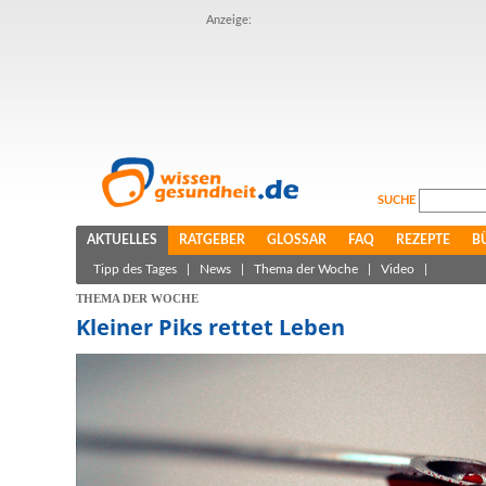
Anzeige:
SUCHE
AKTUELLES
RATGEBER
GLOSSAR
FAQ
REZEPTE
B
Tipp des Tages
|
News
|
Thema der Woche
|
Video
|
THEMA DER WOCHE
Kleiner Piks rettet Leben