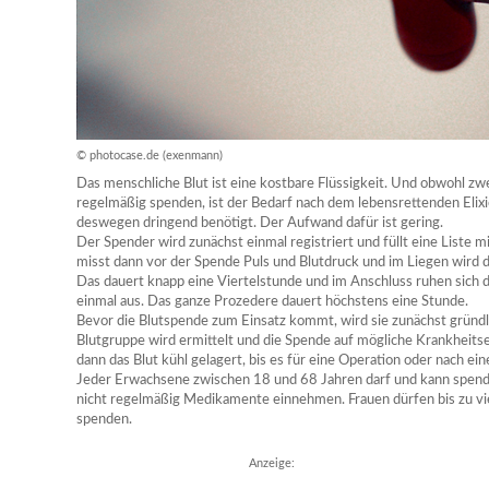
© photocase.de (exenmann)
Das menschliche Blut ist eine kostbare Flüssigkeit. Und obwohl zw
regelmäßig spenden, ist der Bedarf nach dem lebensrettenden Eli
deswegen dringend benötigt. Der Aufwand dafür ist gering.
Der Spender wird zunächst einmal registriert und füllt eine Liste m
misst dann vor der Spende Puls und Blutdruck und im Liegen wird 
Das dauert knapp eine Viertelstunde und im Anschluss ruhen sich d
einmal aus. Das ganze Prozedere dauert höchstens eine Stunde.
Bevor die Blutspende zum Einsatz kommt, wird sie zunächst gründl
Blutgruppe wird ermittelt und die Spende auf mögliche Krankheits
dann das Blut kühl gelagert, bis es für eine Operation oder nach ei
Jeder Erwachsene zwischen 18 und 68 Jahren darf und kann spend
nicht regelmäßig Medikamente einnehmen. Frauen dürfen bis zu vie
spenden.
Anzeige: