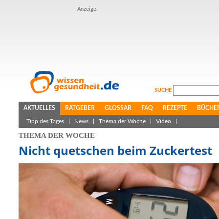
Anzeige:
SUCHE
AKTUELLES
RATGEBER
GLOSSAR
FAQ
REZEPTE
BÜCHE
Tipp des Tages
|
News
|
Thema der Woche
|
Video
|
THEMA DER WOCHE
Nicht quetschen beim Zuckertest