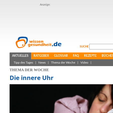
Anzeige:
SUCHE
AKTUELLES
RATGEBER
GLOSSAR
FAQ
REZEPTE
BÜCHE
Tipp des Tages
|
News
|
Thema der Woche
|
Video
|
THEMA DER WOCHE
Die innere Uhr