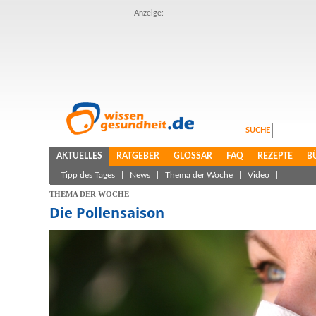
Anzeige:
SUCHE
AKTUELLES
RATGEBER
GLOSSAR
FAQ
REZEPTE
B
Tipp des Tages
|
News
|
Thema der Woche
|
Video
|
THEMA DER WOCHE
Die Pollensaison