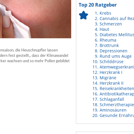
Top 20 Ratgeber
Krebs
Cannabis auf Re
Schmerzen
Haut
Diabetes Mellitu
Rheuma
Brottrunk
Depressionen
llensaison, die Heuschnupfler lassen
Rund ums Auge
ern fest gestellt,, dass der Klimawandel
Schilddrüse
ärker wachsen und so mehr Pollen gebildet
Atemwegserkran
Herzkrank I
Migräne
Herzkrank II
Reisekrankheite
Antibiotikathera
Schlaganfall
Schmerztherapie
Aminosäuren
Gesunde Ernähr