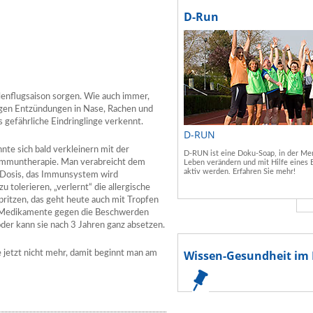
D-Run
enflugsaison sorgen. Wie auch immer,
tigen Entzündungen in Nase, Rachen und
 gefährliche Eindringlinge verkennt.
D-RUN
nte sich bald verkleinern mit der
D-RUN ist eine Doku-Soap, in der Men
 Immuntherapie. Man verabreicht dem
Leben verändern und mit Hilfe eines 
aktiv werden. Erfahren Sie mehr!
r Dosis, das Immunsystem wird
u tolerieren, „verlernt“ die allergische
pritzen, das geht heute auch mit Tropfen
ie Medikamente gegen die Beschwerden
oder kann sie nach 3 Jahren ganz absetzen.
Wissen-Gesundheit im 
 jetzt nicht mehr, damit beginnt man am