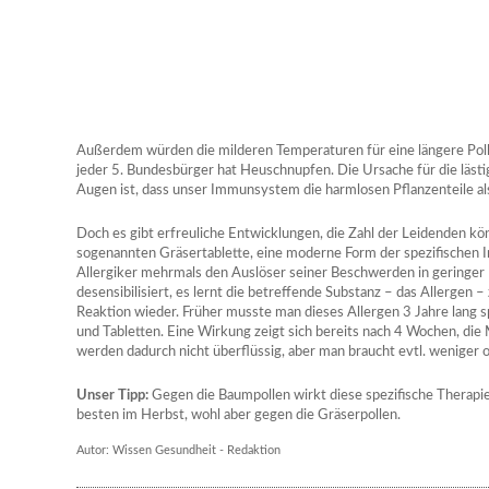
Außerdem würden die milderen Temperaturen für eine längere Poll
jeder 5. Bundesbürger hat Heuschnupfen. Die Ursache für die läs
Augen ist, dass unser Immunsystem die harmlosen Pflanzenteile als
Doch es gibt erfreuliche Entwicklungen, die Zahl der Leidenden kön
sogenannten Gräsertablette, eine moderne Form der spezifischen
Allergiker mehrmals den Auslöser seiner Beschwerden in geringe
desensibilisiert, es lernt die betreffende Substanz – das Allergen – z
Reaktion wieder. Früher musste man dieses Allergen 3 Jahre lang s
und Tabletten. Eine Wirkung zeigt sich bereits nach 4 Wochen, d
werden dadurch nicht überflüssig, aber man braucht evtl. weniger 
Unser Tipp:
Gegen die Baumpollen wirkt diese spezifische Therapie
besten im Herbst, wohl aber gegen die Gräserpollen.
Autor: Wissen Gesundheit - Redaktion