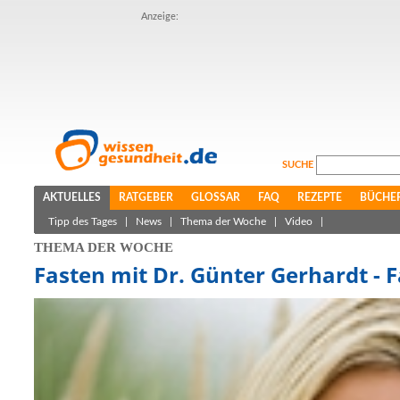
Anzeige:
SUCHE
AKTUELLES
RATGEBER
GLOSSAR
FAQ
REZEPTE
BÜCHE
Tipp des Tages
|
News
|
Thema der Woche
|
Video
|
THEMA DER WOCHE
Fasten mit Dr. Günter Gerhardt - F