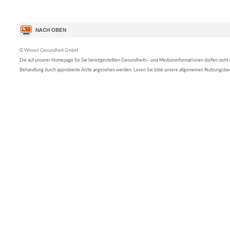
© Wissen Gesundheit GmbH
Die auf unserer Homepage für Sie bereitgestellten Gesundheits– und Medizininformationen dürfen nicht al
Behandlung durch approbierte Ärzte angesehen werden. Lesen Sie bitte unsere allgemeinen Nutzungsb