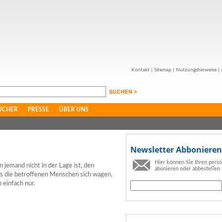
Kontakt
|
Sitemap
|
Nutzungshinweise
|
ÜCHER
PRESSE
ÜBER UNS
Newsletter Abbonieren
Hier können Sie Ihren pers
jemand nicht in der Lage ist, den
abonieren oder abbestellen
is die betroffenen Menschen sich wagen,
 einfach nur.