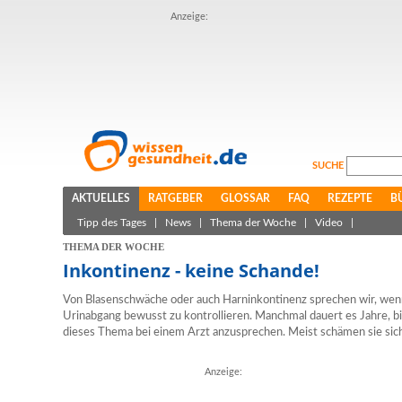
Anzeige:
SUCHE
AKTUELLES
RATGEBER
GLOSSAR
FAQ
REZEPTE
B
Tipp des Tages
|
News
|
Thema der Woche
|
Video
|
THEMA DER WOCHE
Inkontinenz - keine Schande!
Von Blasenschwäche oder auch Harninkontinenz sprechen wir, wenn 
Urinabgang bewusst zu kontrollieren. Manchmal dauert es Jahre, b
dieses Thema bei einem Arzt anzusprechen. Meist schämen sie sich
Anzeige: