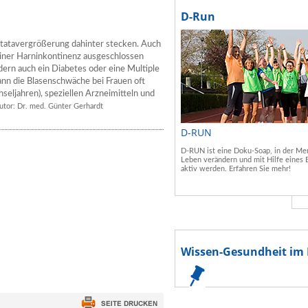
D-Run
tatavergrößerung dahinter stecken. Auch
iner Harninkontinenz ausgeschlossen
ern auch ein Diabetes oder eine Multiple
ann die Blasenschwäche bei Frauen oft
eljahren), speziellen Arzneimitteln und
utor: Dr. med. Günter Gerhardt
D-RUN
D-RUN ist eine Doku-Soap, in der Men
Leben verändern und mit Hilfe eines 
aktiv werden. Erfahren Sie mehr!
Wissen-Gesundheit im 