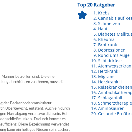
Top 20 Ratgeber
Krebs
Cannabis auf Re
Schmerzen
Haut
Diabetes Mellitu
Rheuma
Brottrunk
Depressionen
Rund ums Auge
Schilddrüse
Atemwegserkran
Herzkrank I
Migräne
s Männer betroffen sind. Die eine
Herzkrank II
ndlung durchführen zu können, muss die
Reisekrankheite
Antibiotikathera
Schlaganfall
Schmerztherapie
ffung der Beckenbodenmuskulatur
Aminosäuren
rch Übergewicht, entsteht. Auch ein durch
Gesunde Ernähr
gen Harnabgang verantwortlich sein. Bei
Blasenschließmuskels. Dadurch kommt es
insuffizienz. Diese Bezeichnung verwendet
ung kann ein heftiges Niesen sein, Lachen,