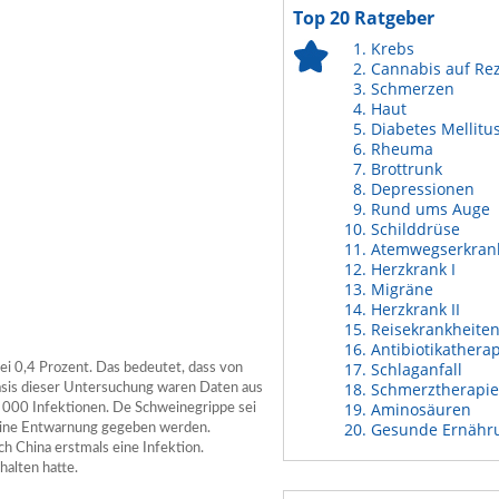
Top 20 Ratgeber
Krebs
Cannabis auf Re
Schmerzen
Haut
Diabetes Mellitu
Rheuma
Brottrunk
Depressionen
Rund ums Auge
Schilddrüse
Atemwegserkran
Herzkrank I
Migräne
Herzkrank II
Reisekrankheite
Antibiotikathera
Schlaganfall
bei 0,4 Prozent. Das bedeutet, dass von
Schmerztherapie
asis dieser Untersuchung waren Daten aus
Aminosäuren
 000 Infektionen. De Schweinegrippe sei
Gesunde Ernähr
keine Entwarnung gegeben werden.
h China erstmals eine Infektion.
halten hatte.