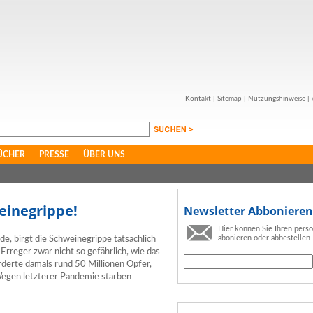
Kontakt
|
Sitemap
|
Nutzungshinweise
|
ÜCHER
PRESSE
ÜBER UNS
einegrippe!
Newsletter Abbonieren
Hier können Sie Ihren pers
abonieren oder abbestellen
e, birgt die Schweinegrippe tatsächlich
Erreger zwar nicht so gefährlich, wie das
orderte damals rund 50 Millionen Opfer,
Wegen letzterer Pandemie starben