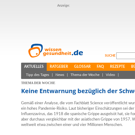
Anzeige:
SUCHE
AKTUELLES
RATGEBER
GLOSSAR
FAQ
REZEPTE
B
Tipp des Tages
|
News
|
Thema der Woche
|
Video
|
THEMA DER WOCHE
Keine Entwarnung bezüglich der Schw
Gemäß einer Analyse, die vom Fachblatt Science veröffentlicht wurd
ein hohes Pandemie-Risiko. Laut bisheriger Einschätzungen sei der 
Influenzavirus, das 1918 die spanische Grippe ausgelsöt hat, sie f
aber durchaus vergleichbar mit der asiatischen Grippe von 1957. 
weltweit etwa zwischen einer und vier Millionen Menschen.