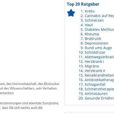
Top 20 Ratgeber
Krebs
Cannabis auf Re
Schmerzen
Haut
Diabetes Mellitu
Rheuma
Brottrunk
Depressionen
Rund ums Auge
Schilddrüse
Atemwegserkran
Herzkrank I
Migräne
Herzkrank II
Reisekrankheite
Antibiotikathera
Schlaganfall
stem, den Hormonhaushalt, den Blutzucker
Schmerztherapie
 des Wissenschaftlers, sein Verhalten.
Aminosäuren
 bemerken.
Gesunde Ernähr
 Verstimmungen sind ebenfalls Symptome,
, dass Sie sich nachts auch die