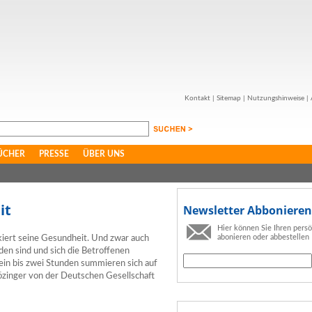
Kontakt
|
Sitemap
|
Nutzungshinweise
|
ÜCHER
PRESSE
ÜBER UNS
it
Newsletter Abbonieren
Hier können Sie Ihren pers
abonieren oder abbestellen
skiert seine Gesundheit. Und zwar auch
en sind und sich die Betroffenen
 ein bis zwei Stunden summieren sich auf
özinger von der Deutschen Gesellschaft