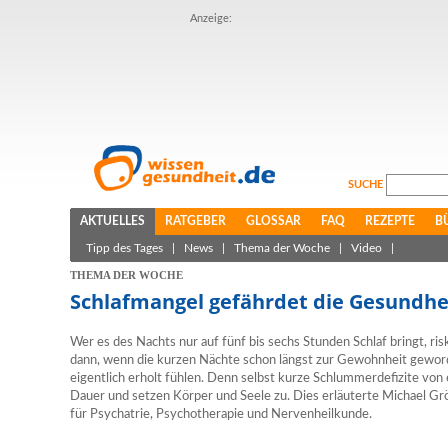
Anzeige:
SUCHE
AKTUELLES
RATGEBER
GLOSSAR
FAQ
REZEPTE
B
Tipp des Tages
|
News
|
Thema der Woche
|
Video
|
THEMA DER WOCHE
Schlafmangel gefährdet die Gesundhe
Wer es des Nachts nur auf fünf bis sechs Stunden Schlaf bringt, ri
dann, wenn die kurzen Nächte schon längst zur Gewohnheit geword
eigentlich erholt fühlen. Denn selbst kurze Schlummerdefizite von
Dauer und setzen Körper und Seele zu. Dies erläuterte Michael Gr
für Psychatrie, Psychotherapie und Nervenheilkunde.