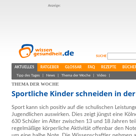
Anzeige:
SUCHE
AKTUELLES
RATGEBER
GLOSSAR
FAQ
REZEPTE
BÜCHE
Tipp des Tages
|
News
|
Thema der Woche
|
Video
|
THEMA DER WOCHE
Sportliche Kinder schneiden in der
Sport kann sich positiv auf die schulischen Leistun
Jugendlichen auswirken. Dies zeigt jüngst eine Köln
630 Schüler im Alter zwischen 13 und 18 Jahren te
regelmäßige körperliche Aktivität offenbar den Not
um eine halbe Note. Die Wissenschaftler nehmen an