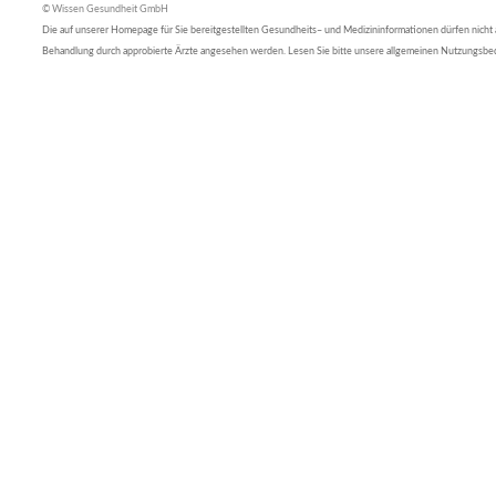
© Wissen Gesundheit GmbH
Die auf unserer Homepage für Sie bereitgestellten Gesundheits– und Medizininformationen dürfen nicht al
Behandlung durch approbierte Ärzte angesehen werden. Lesen Sie bitte unsere allgemeinen Nutzungsb