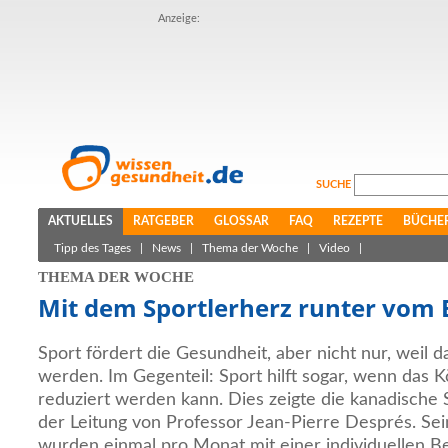
Anzeige:
SUCHE
AKTUELLES
RATGEBER
GLOSSAR
FAQ
REZEPTE
BÜCHE
Tipp des Tages
|
News
|
Thema der Woche
|
Video
|
THEMA DER WOCHE
Mit dem Sportlerherz runter vom 
Sport fördert die Gesundheit, aber nicht nur, weil 
werden. Im Gegenteil: Sport hilft sogar, wenn das 
reduziert werden kann. Dies zeigte die kanadische
der Leitung von Professor Jean-Pierre Després. Se
wurden einmal pro Monat mit einer individuellen 