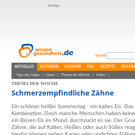
Anzeige:
SUCHE
AKTUELLES
RATGEBER
GLOSSAR
FAQ
REZEPTE
BÜCHE
Tipp des Tages
|
News
|
Thema der Woche
|
Video
|
THEMA DER WOCHE
Schmerzempfindliche Zähne
Ein schöner heißer Sommertag - ein kaltes Eis: Das 
Kombination. Doch manche Menschen haben keine 
ein Bissen Eis im Mund, durchzuckt es sie. Der Gr
Zähne, die auf Kaltes, Heißes oder auch Süßes rea
hierfür können neben Karies oder undichten Füllu