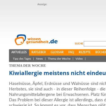
Anzeige:
SUCHE
AKTUELLES
RATGEBER
GLOSSAR
FAQ
REZEPTE
BÜCHE
Tipp des Tages
|
News
|
Thema der Woche
|
Video
|
THEMA DER WOCHE
Kiwiallergie meistens nicht eindeu
Haselnüsse, Äpfel, Erdnüsse und Walnüsse sind nic
Herbstes, sie sind auch - in dieser Reihenfolge - die
Nahrungsmittelallergene bei Erwachsenen. Platz fünf
Das Problem bei dieser Allergie ist allerdings, dass 
schwierig ist. So kommt es vor, dass Menschen plö