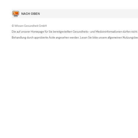
© Wissen Gesundheit GmbH
Die auf unserer Homepage für Sie bereitgestellten Gesundheits– und Medizininformationen dürfen nicht al
Behandlung durch approbierte Ärzte angesehen werden. Lesen Sie bitte unsere allgemeinen Nutzungsb