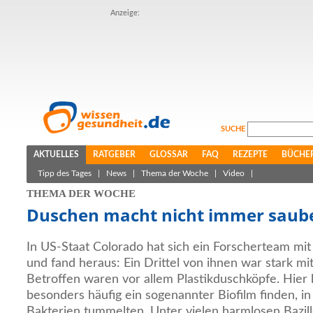
Anzeige:
SUCHE
AKTUELLES
RATGEBER
GLOSSAR
FAQ
REZEPTE
BÜCHE
Tipp des Tages
|
News
|
Thema der Woche
|
Video
|
THEMA DER WOCHE
Duschen macht nicht immer saub
In US-Staat Colorado hat sich ein Forscherteam mi
und fand heraus: Ein Drittel von ihnen war stark mi
Betroffen waren vor allem Plastikduschköpfe. Hier l
besonders häufig ein sogenannter Biofilm finden, in
Bakterien tummelten. Unter vielen harmlosen Bazill