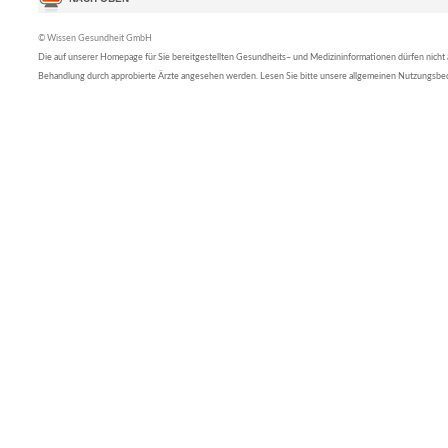
© Wissen Gesundheit GmbH
Die auf unserer Homepage für Sie bereitgestellten Gesundheits– und Medizininformationen dürfen nicht al
Behandlung durch approbierte Ärzte angesehen werden. Lesen Sie bitte unsere allgemeinen Nutzungsb