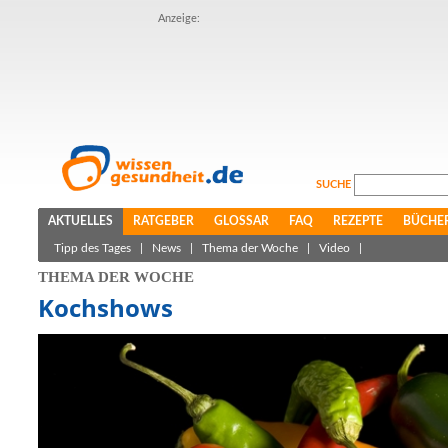
Anzeige:
SUCHE
AKTUELLES
RATGEBER
GLOSSAR
FAQ
REZEPTE
BÜCHE
Tipp des Tages
|
News
|
Thema der Woche
|
Video
|
THEMA DER WOCHE
Kochshows