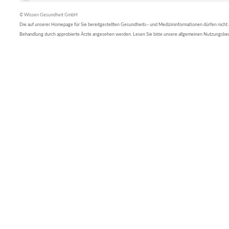
© Wissen Gesundheit GmbH
Die auf unserer Homepage für Sie bereitgestellten Gesundheits– und Medizininformationen dürfen nicht al
Behandlung durch approbierte Ärzte angesehen werden. Lesen Sie bitte unsere allgemeinen Nutzungsb