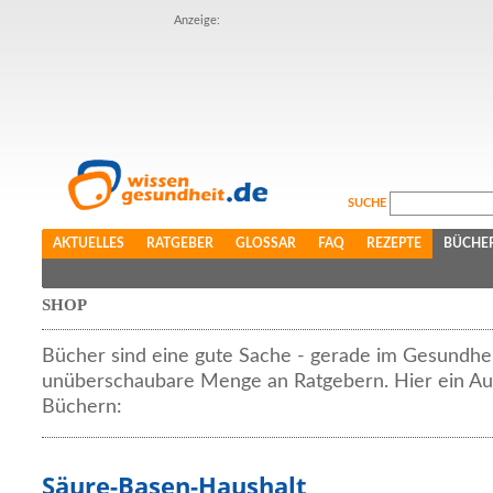
Anzeige:
SUCHE
AKTUELLES
RATGEBER
GLOSSAR
FAQ
REZEPTE
BÜCHE
SHOP
Bücher sind eine gute Sache - gerade im Gesundhei
unüberschaubare Menge an Ratgebern. Hier ein Au
Büchern:
Säure-Basen-Haushalt