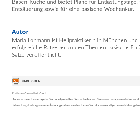
Basen-Küche und bietet Pläne für Entlastungstage, f
Entsäuerung sowie für eine basische Wochenkur.
Autor
Maria Lohmann ist Heilpraktikerin in München und 
erfolgreiche Ratgeber zu den Themen basische Ern
Salze veröffentlicht.
© Wissen Gesundheit GmbH
Die auf unserer Homepage für Sie bereitgestellten Gesundheits– und Medizininformationen dürfen nicht al
Behandlung durch approbierte Ärzte angesehen werden. Lesen Sie bitte unsere allgemeinen Nutzungsb