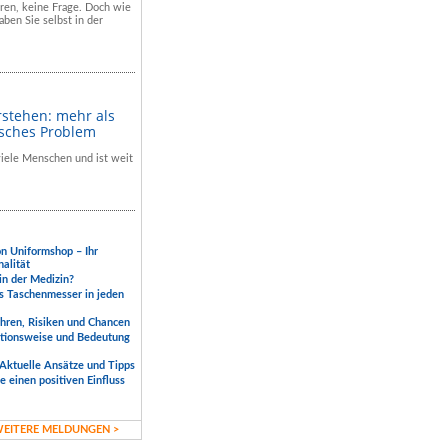
hren, keine Frage. Doch wie
aben Sie selbst in der
rstehen: mehr als
isches Problem
 viele Menschen und ist weit
.
on Uniformshop – Ihr
nalität
 in der Medizin?
s Taschenmesser in jeden
ahren, Risiken und Chancen
ktionsweise und Bedeutung
Aktuelle Ansätze und Tipps
 einen positiven Einfluss
EITERE MELDUNGEN >