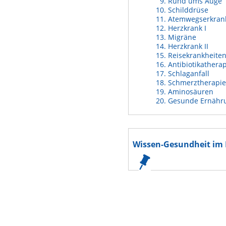
Rund ums Auge
Schilddrüse
Atemwegserkran
Herzkrank I
Migräne
Herzkrank II
Reisekrankheite
Antibiotikathera
Schlaganfall
Schmerztherapie
Aminosäuren
Gesunde Ernähr
Wissen-Gesundheit im 