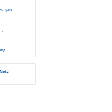
kungen
n
pie
ung
Netz