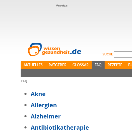
Anzeige:
SUCHE
AKTUELLES
RATGEBER
GLOSSAR
FAQ
REZEPTE
B
FAQ
Akne
Allergien
Alzheimer
Antibiotikatherapie