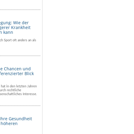
egung: Wie der
gerer Krankheit
en kann
ch Sport oft anders an als
he Chancen und
ferenzierter Blick
 hat in den letzten Jahren
rch rechtliche
enschaftliches Interesse.
 Ihre Gesundheit
m höheren