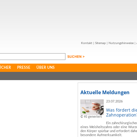
Kontakt
|
Sitemap
|
Nutzungshinweise
|
ÜCHER
PRESSE
ÜBER UNS
Aktuelle Meldungen
23.07.2026
Was fördert di
Zahnoperation
© KI generiert
Ein zahnchirurgische
eines Weisheitszahns oder eine Wurze
den Körper spürbar und erfordert dahe
besondere Aufmerksamkeit.