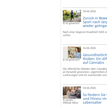
18.06.2026
Zurück in Bew
Sport nach län
© KI generiert
wieder geling
Nach einer längeren Krankheit fühlt si
vorher.
16.06.2026
Gesundheitlic
Risiken: Ein dif
© KI generiert
auf Cannabis
Die öffentliche Debatte über Cannabis
an Dynamik gewonnen, angetrieben du
Lockerungen und ein wachsendes wiss
03.06.2026
So fördern Sie
und Fitness i
© pexels /
Lebensalter
Mikhail Nilov