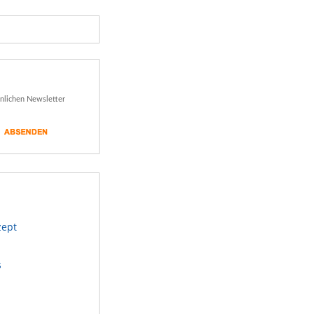
önlichen Newsletter
zept
s