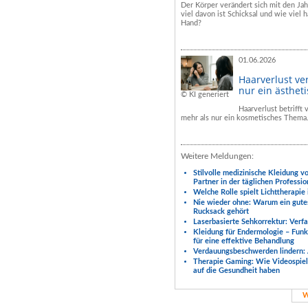
Der Körper verändert sich mit den Ja
viel davon ist Schicksal und wie viel h
Hand?
01.06.2026
Haarverlust ve
nur ein ästhet
© KI generiert
Haarverlust betrifft
mehr als nur ein kosmetisches Thema
Weitere Meldungen:
Stilvolle medizinische Kleidung v
Partner in der täglichen Professio
Welche Rolle spielt Lichttherapie
Nie wieder ohne: Warum ein gute
Rucksack gehört
Laserbasierte Sehkorrektur: Verf
Kleidung für Endermologie – Fun
für eine effektive Behandlung
Verdauungsbeschwerden lindern: 
Therapie Gaming: Wie Videospiele
auf die Gesundheit haben
W