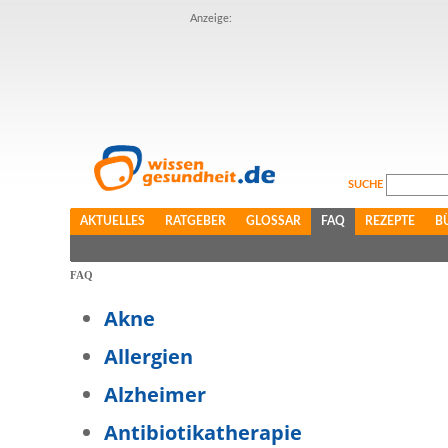
Anzeige:
SUCHE
AKTUELLES
RATGEBER
GLOSSAR
FAQ
REZEPTE
B
FAQ
Akne
Allergien
Alzheimer
Antibiotikatherapie