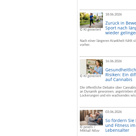
18.06.2026
Zurück in Bew
Sport nach län
© KI generiert
wieder geling
Nach einer längeren Krankheit fühlt si
vorher.
16.06.2026
Gesundheitlic
Risiken: Ein dif
© KI generiert
auf Cannabis
Die öffentliche Debatte über Cannabis
an Dynamik gewonnen, angetrieben du
Lockerungen und ein wachsendes wiss
03.06.2026
So fördern Sie
und Fitness i
© pexels /
Lebensalter
Mikhail Nilov