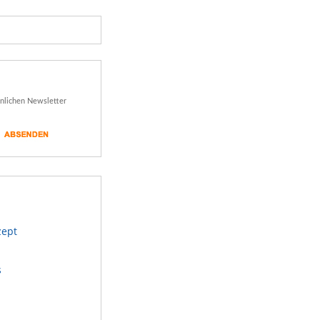
önlichen Newsletter
zept
s