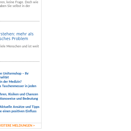
hren, keine Frage. Doch wie
aben Sie selbst in der
rstehen: mehr als
isches Problem
 viele Menschen und ist weit
.
on Uniformshop – Ihr
nalität
 in der Medizin?
s Taschenmesser in jeden
ahren, Risiken und Chancen
ktionsweise und Bedeutung
Aktuelle Ansätze und Tipps
 einen positiven Einfluss
EITERE MELDUNGEN >