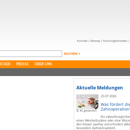
Kontakt
|
Sitemap
|
Nutzungshinweise
|
ÜCHER
PRESSE
ÜBER UNS
Aktuelle Meldungen
23.07.2026
Was fördert di
Zahnoperation
© KI generiert
Ein zahnchirurgische
eines Weisheitszahns oder eine Wurze
den Körper spürbar und erfordert dahe
besondere Aufmerksamkeit.