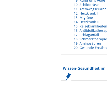
Rund ums Auge
Schilddrüse
Atemwegserkran
Herzkrank I
Migräne
Herzkrank II
Reisekrankheite
Antibiotikathera
Schlaganfall
Schmerztherapie
Aminosäuren
Gesunde Ernähr
Wissen-Gesundheit im 