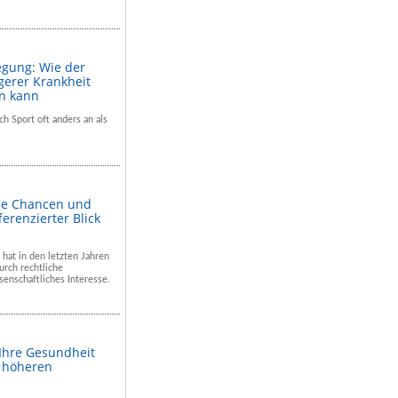
egung: Wie der
gerer Krankheit
en kann
ch Sport oft anders an als
he Chancen und
ferenzierter Blick
 hat in den letzten Jahren
rch rechtliche
enschaftliches Interesse.
 Ihre Gesundheit
m höheren