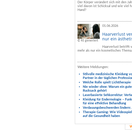
Der Körper verändert sich mit den Ja
viel davon ist Schicksal und wie viel h
Hand?
01.06.2026
Haarverlust ve
nur ein ästhet
© KI generiert
Haarverlust betrifft
mehr als nur ein kosmetisches Thema
Weitere Meldungen:
Stilvolle medizinische Kleidung v
Partner in der täglichen Professio
Welche Rolle spielt Lichttherapie
Nie wieder ohne: Warum ein gute
Rucksack gehört
Laserbasierte Sehkorrektur: Verf
Kleidung für Endermologie – Fun
für eine effektive Behandlung
Verdauungsbeschwerden lindern: 
Therapie Gaming: Wie Videospiele
auf die Gesundheit haben
W