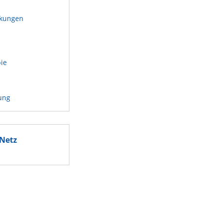
kungen
n
pie
ung
Netz