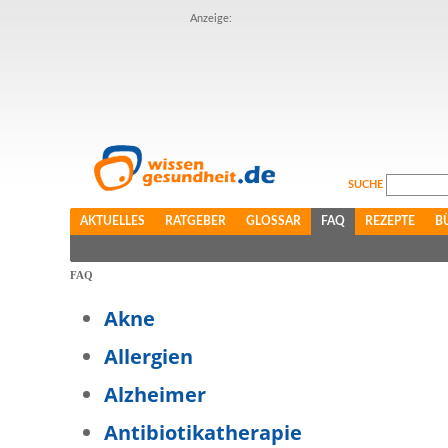
Anzeige:
SUCHE
AKTUELLES
RATGEBER
GLOSSAR
FAQ
REZEPTE
B
FAQ
Akne
Allergien
Alzheimer
Antibiotikatherapie