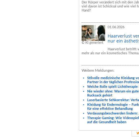
Der Körper verändert sich mit den Ja
viel davon ist Schicksal und wie viel h
Hand?
01.06.2026
Haarverlust ve
nur ein ästhet
© KI generiert
Haarverlust betrifft
mehr als nur ein kosmetisches Thema
Weitere Meldungen:
Stilvolle medizinische Kleidung v
Partner in der täglichen Professio
Welche Rolle spielt Lichttherapie
Nie wieder ohne: Warum ein gute
Rucksack gehört
Laserbasierte Sehkorrektur: Verf
Kleidung für Endermologie – Fun
für eine effektive Behandlung
Verdauungsbeschwerden lindern: 
Therapie Gaming: Wie Videospiele
auf die Gesundheit haben
W