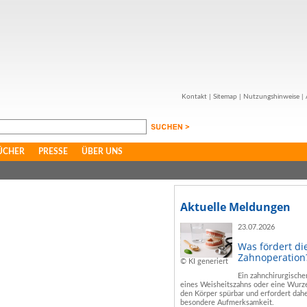
Kontakt
|
Sitemap
|
Nutzungshinweise
|
ÜCHER
PRESSE
ÜBER UNS
Aktuelle Meldungen
23.07.2026
Was fördert di
Zahnoperation
© KI generiert
Ein zahnchirurgische
eines Weisheitszahns oder eine Wurze
den Körper spürbar und erfordert dahe
besondere Aufmerksamkeit.