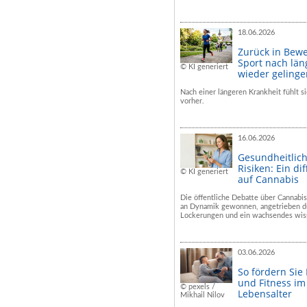
18.06.2026
Zurück in Bew
Sport nach län
© KI generiert
wieder geling
Nach einer längeren Krankheit fühlt si
vorher.
16.06.2026
Gesundheitlic
Risiken: Ein dif
© KI generiert
auf Cannabis
Die öffentliche Debatte über Cannabis
an Dynamik gewonnen, angetrieben du
Lockerungen und ein wachsendes wiss
03.06.2026
So fördern Sie
und Fitness i
© pexels /
Lebensalter
Mikhail Nilov