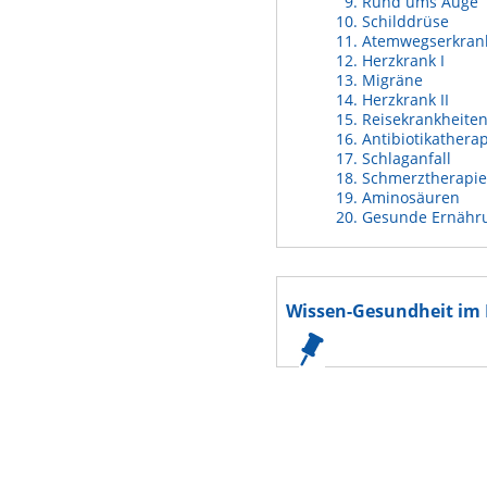
Rund ums Auge
Schilddrüse
Atemwegserkran
Herzkrank I
Migräne
Herzkrank II
Reisekrankheite
Antibiotikathera
Schlaganfall
Schmerztherapie
Aminosäuren
Gesunde Ernähr
Wissen-Gesundheit im 