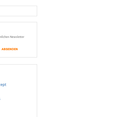
önlichen Newsletter
zept
s