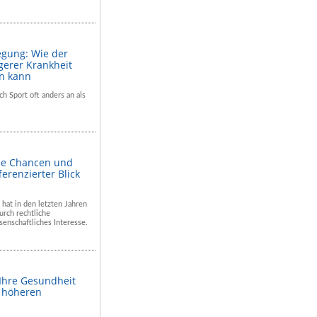
egung: Wie der
gerer Krankheit
en kann
ch Sport oft anders an als
he Chancen und
ferenzierter Blick
 hat in den letzten Jahren
rch rechtliche
enschaftliches Interesse.
 Ihre Gesundheit
m höheren