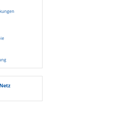
kungen
n
pie
ung
Netz