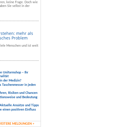
hren, keine Frage. Doch wie
aben Sie selbst in der
rstehen: mehr als
isches Problem
 viele Menschen und ist weit
.
on Uniformshop – Ihr
nalität
 in der Medizin?
s Taschenmesser in jeden
ahren, Risiken und Chancen
ktionsweise und Bedeutung
Aktuelle Ansätze und Tipps
 einen positiven Einfluss
EITERE MELDUNGEN >