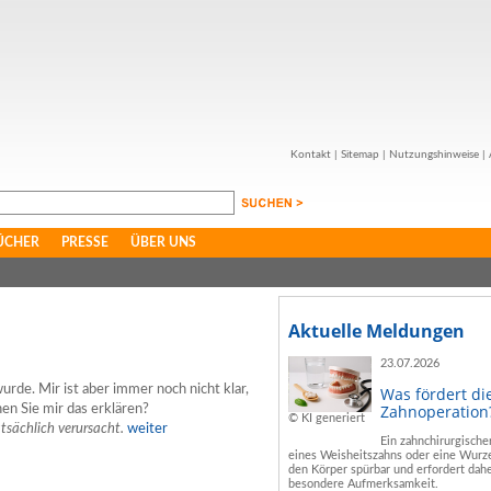
Kontakt
|
Sitemap
|
Nutzungshinweise
|
ÜCHER
PRESSE
ÜBER UNS
Aktuelle Meldungen
23.07.2026
urde. Mir ist aber immer noch nicht klar,
Was fördert di
Zahnoperation
en Sie mir das erklären?
© KI generiert
atsächlich verursacht.
weiter
Ein zahnchirurgische
eines Weisheitszahns oder eine Wurze
den Körper spürbar und erfordert dahe
besondere Aufmerksamkeit.