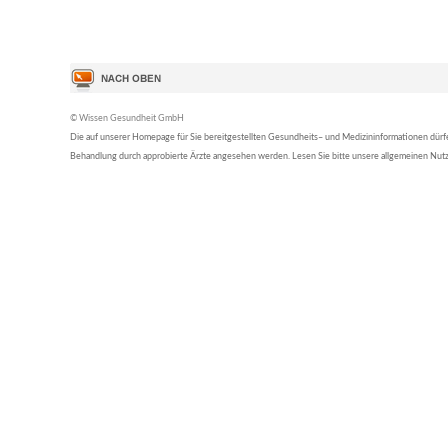
© Wissen Gesundheit GmbH
Die auf unserer Homepage für Sie bereitgestellten Gesundheits– und Medizininformationen dürfen 
Behandlung durch approbierte Ärzte angesehen werden. Lesen Sie bitte unsere allgemeinen Nu