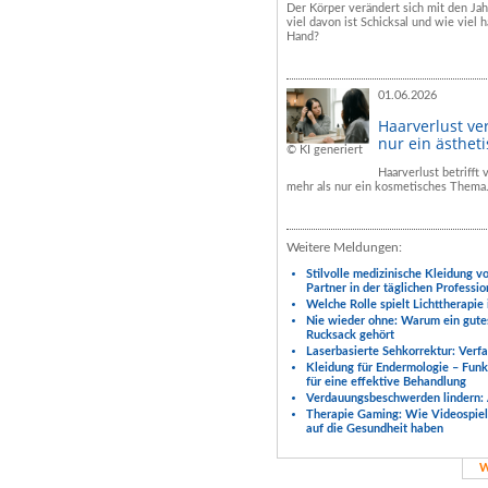
Der Körper verändert sich mit den Ja
viel davon ist Schicksal und wie viel h
Hand?
01.06.2026
Haarverlust ve
nur ein ästhet
© KI generiert
Haarverlust betrifft
mehr als nur ein kosmetisches Thema
Weitere Meldungen:
Stilvolle medizinische Kleidung v
Partner in der täglichen Professio
Welche Rolle spielt Lichttherapie
Nie wieder ohne: Warum ein gute
Rucksack gehört
Laserbasierte Sehkorrektur: Verf
Kleidung für Endermologie – Fun
für eine effektive Behandlung
Verdauungsbeschwerden lindern: 
Therapie Gaming: Wie Videospiele
auf die Gesundheit haben
W