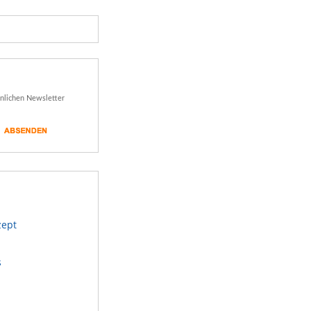
önlichen Newsletter
zept
s