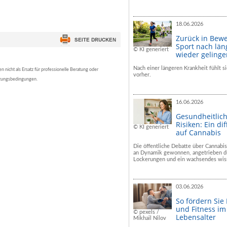
18.06.2026
Zurück in Bew
Sport nach län
© KI generiert
wieder geling
Nach einer längeren Krankheit fühlt si
nicht als Ersatz für professionelle Beratung oder
vorher.
tzungsbedingungen.
16.06.2026
Gesundheitlic
Risiken: Ein dif
© KI generiert
auf Cannabis
Die öffentliche Debatte über Cannabis
an Dynamik gewonnen, angetrieben du
Lockerungen und ein wachsendes wiss
03.06.2026
So fördern Sie
und Fitness i
© pexels /
Lebensalter
Mikhail Nilov