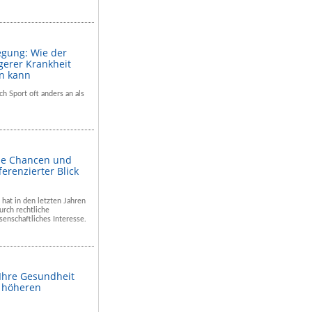
egung: Wie der
gerer Krankheit
en kann
ch Sport oft anders an als
he Chancen und
ferenzierter Blick
 hat in den letzten Jahren
rch rechtliche
enschaftliches Interesse.
 Ihre Gesundheit
m höheren