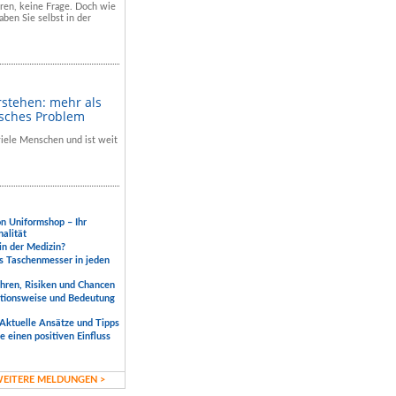
hren, keine Frage. Doch wie
aben Sie selbst in der
rstehen: mehr als
isches Problem
 viele Menschen und ist weit
.
on Uniformshop – Ihr
nalität
 in der Medizin?
s Taschenmesser in jeden
ahren, Risiken und Chancen
ktionsweise und Bedeutung
Aktuelle Ansätze und Tipps
 einen positiven Einfluss
EITERE MELDUNGEN >