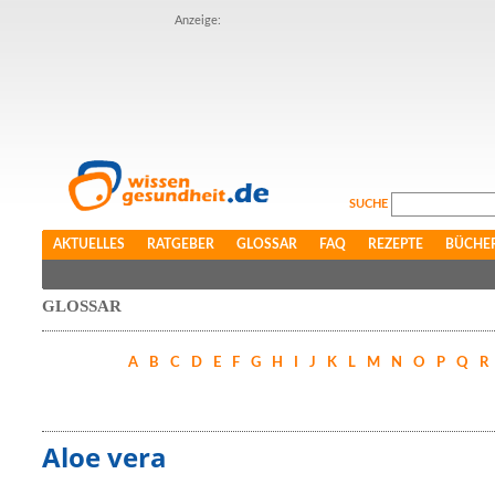
Anzeige:
SUCHE
AKTUELLES
RATGEBER
GLOSSAR
FAQ
REZEPTE
BÜCHE
GLOSSAR
A
B
C
D
E
F
G
H
I
J
K
L
M
N
O
P
Q
R
Aloe vera