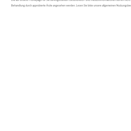
Die auf unserer Homepage für Sie bereitgestellten Gesundheits– und Medizininformationen dürfen nicht al
Behandlung durch approbierte Ärzte angesehen werden. Lesen Sie bitte unsere allgemeinen Nutzungsb