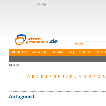
Anzeige:
SUCHE
AKTUELLES
RATGEBER
GLOSSAR
FAQ
REZEPTE
BÜCHE
GLOSSAR
A
B
C
D
E
F
G
H
I
J
K
L
M
N
O
P
Q
R
Antagonist