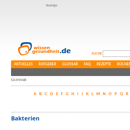
Anzeige:
SUCHE
AKTUELLES
RATGEBER
GLOSSAR
FAQ
REZEPTE
BÜCHE
GLOSSAR
A
B
C
D
E
F
G
H
I
J
K
L
M
N
O
P
Q
R
Bakterien