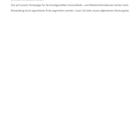
Die auf unserer Homepage für Sie bereitgestellten Gesundheits– und Medizininformationen dürfen nicht al
Behandlung durch approbierte Ärzte angesehen werden. Lesen Sie bitte unsere allgemeinen Nutzungsb